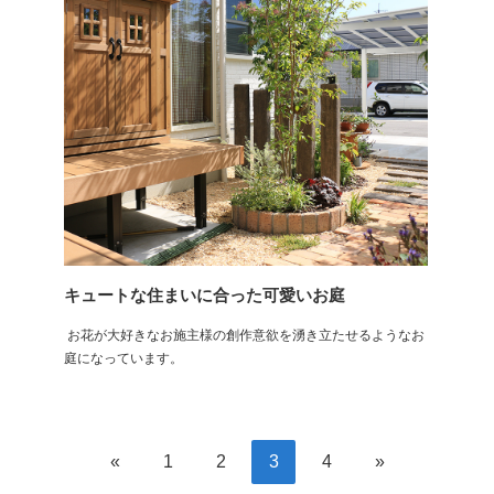
キュートな住まいに合った可愛いお庭
お花が大好きなお施主様の創作意欲を湧き立たせるようなお
庭になっています。
«
1
2
3
4
»