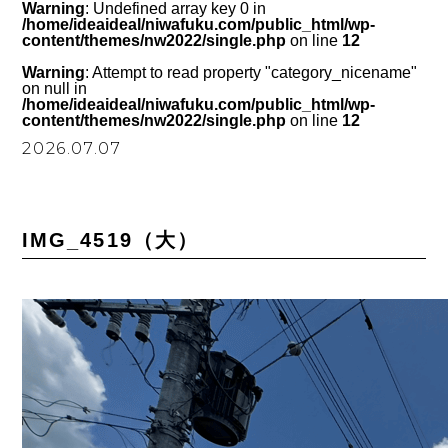
Warning
: Undefined array key 0 in
/home/ideaideal/niwafuku.com/public_html/wp-
content/themes/nw2022/single.php
on line
12
Warning
: Attempt to read property "category_nicename"
on null in
/home/ideaideal/niwafuku.com/public_html/wp-
content/themes/nw2022/single.php
on line
12
2026.07.07
IMG_4519（大）