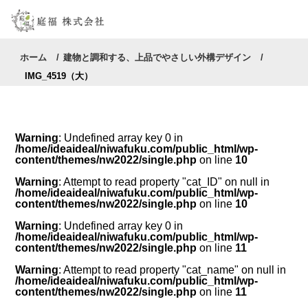
ホーム
建物と調和する、上品でやさしい外構デザイン
IMG_4519（大）
Warning
: Undefined array key 0 in
/home/ideaideal/niwafuku.com/public_html/wp-
content/themes/nw2022/single.php
on line
10
Warning
: Attempt to read property "cat_ID" on null in
/home/ideaideal/niwafuku.com/public_html/wp-
content/themes/nw2022/single.php
on line
10
Warning
: Undefined array key 0 in
/home/ideaideal/niwafuku.com/public_html/wp-
content/themes/nw2022/single.php
on line
11
Warning
: Attempt to read property "cat_name" on null in
/home/ideaideal/niwafuku.com/public_html/wp-
content/themes/nw2022/single.php
on line
11