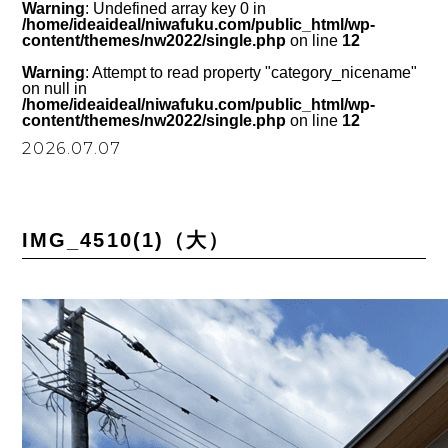
Warning
: Undefined array key 0 in
/home/ideaideal/niwafuku.com/public_html/wp-
content/themes/nw2022/single.php
on line
12
Warning
: Attempt to read property "category_nicename"
on null in
/home/ideaideal/niwafuku.com/public_html/wp-
content/themes/nw2022/single.php
on line
12
2026.07.07
IMG_4510(1)（大）