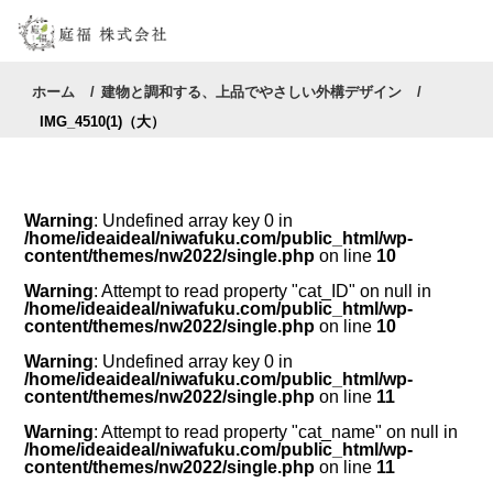
ホーム
建物と調和する、上品でやさしい外構デザイン
IMG_4510(1)（大）
Warning
: Undefined array key 0 in
/home/ideaideal/niwafuku.com/public_html/wp-
content/themes/nw2022/single.php
on line
10
Warning
: Attempt to read property "cat_ID" on null in
/home/ideaideal/niwafuku.com/public_html/wp-
content/themes/nw2022/single.php
on line
10
Warning
: Undefined array key 0 in
/home/ideaideal/niwafuku.com/public_html/wp-
content/themes/nw2022/single.php
on line
11
Warning
: Attempt to read property "cat_name" on null in
/home/ideaideal/niwafuku.com/public_html/wp-
content/themes/nw2022/single.php
on line
11