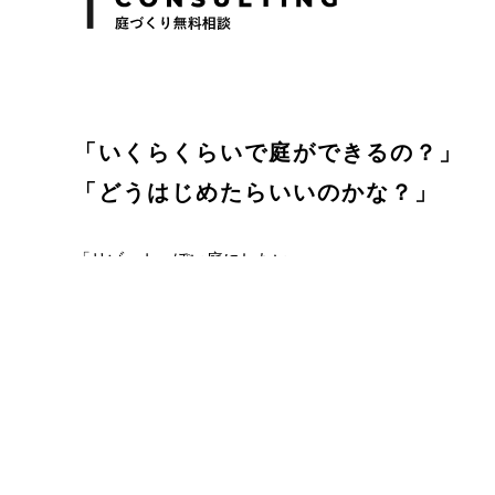
「いくらくらいで庭ができるの？」
「どうはじめたらいいのかな？」
「リゾートっぽい庭にしたい」
「お庭でキャンプしたい」
「目隠ししてプライバシーを守りたい」
庭づくりを始めるにあたってのお悩みや疑問、ご希望な
庭福にご相談ください。
お客様のイメージをより具体的に形にするためにぜひプ
相談して理想の暮らしを作りましょう！