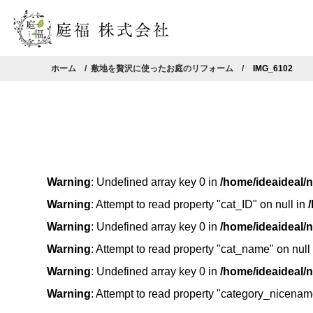
ホーム
敷地を贅沢に使ったお庭のリフォーム
IMG_6102
Warning
: Undefined array key 0 in
/home/ideaideal/
Warning
: Attempt to read property "cat_ID" on null in
Warning
: Undefined array key 0 in
/home/ideaideal/
Warning
: Attempt to read property "cat_name" on null
Warning
: Undefined array key 0 in
/home/ideaideal/
Warning
: Attempt to read property "category_nicenam