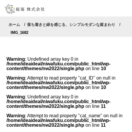
ホーム
落ち着きと緑を感じる、シンプルモダンな庭まわり
IMG_1682
Warning
: Undefined array key 0 in
/home/ideaideal/niwafuku.com/public_html/wp-
content/themes/nw2022/single.php
on line
10
Warning
: Attempt to read property "cat_ID" on null in
/home/ideaideal/niwafuku.com/public_html/wp-
content/themes/nw2022/single.php
on line
10
Warning
: Undefined array key 0 in
/home/ideaideal/niwafuku.com/public_html/wp-
content/themes/nw2022/single.php
on line
11
Warning
: Attempt to read property "cat_name" on null in
/home/ideaideal/niwafuku.com/public_html/wp-
content/themes/nw2022/single.php
on line
11