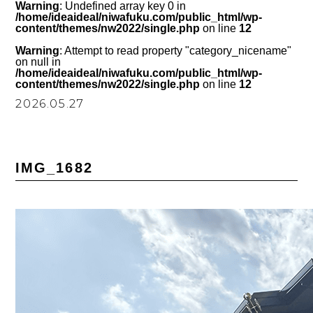
Warning
: Undefined array key 0 in
/home/ideaideal/niwafuku.com/public_html/wp-
content/themes/nw2022/single.php
on line
12
Warning
: Attempt to read property "category_nicename"
on null in
/home/ideaideal/niwafuku.com/public_html/wp-
content/themes/nw2022/single.php
on line
12
2026.05.27
IMG_1682