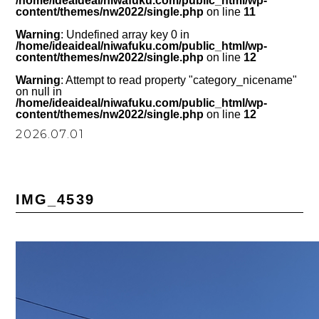
/home/ideaideal/niwafuku.com/public_html/wp-
content/themes/nw2022/single.php
on line
11
Warning
: Undefined array key 0 in
/home/ideaideal/niwafuku.com/public_html/wp-
content/themes/nw2022/single.php
on line
12
Warning
: Attempt to read property "category_nicename"
on null in
/home/ideaideal/niwafuku.com/public_html/wp-
content/themes/nw2022/single.php
on line
12
2026.07.01
IMG_4539