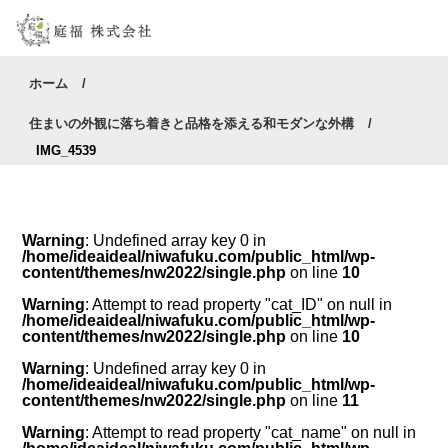
ホーム
住まいの外観に落ち着きと品格を添える和モダンな外構
IMG_4539
Warning
: Undefined array key 0 in
/home/ideaideal/niwafuku.com/public_html/wp-
content/themes/nw2022/single.php
on line
10
Warning
: Attempt to read property "cat_ID" on null in
/home/ideaideal/niwafuku.com/public_html/wp-
content/themes/nw2022/single.php
on line
10
Warning
: Undefined array key 0 in
/home/ideaideal/niwafuku.com/public_html/wp-
content/themes/nw2022/single.php
on line
11
Warning
: Attempt to read property "cat_name" on null in