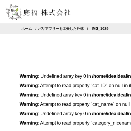
ホーム
バリアフリーを工夫した外構
IMG_1029
Warning
: Undefined array key 0 in
/home/ideaideal/
Warning
: Attempt to read property "cat_ID" on null in
Warning
: Undefined array key 0 in
/home/ideaideal/
Warning
: Attempt to read property "cat_name" on null
Warning
: Undefined array key 0 in
/home/ideaideal/
Warning
: Attempt to read property "category_nicenam