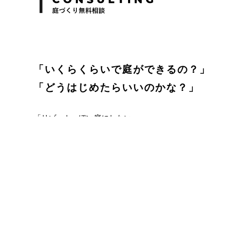
「いくらくらいで庭ができるの？」
「どうはじめたらいいのかな？」
「リゾートっぽい庭にしたい」
「お庭でキャンプしたい」
「目隠ししてプライバシーを守りたい」
庭づくりを始めるにあたってのお悩みや疑問、ご希望な
庭福にご相談ください。
お客様のイメージをより具体的に形にするためにぜひプ
相談して理想の暮らしを作りましょう！