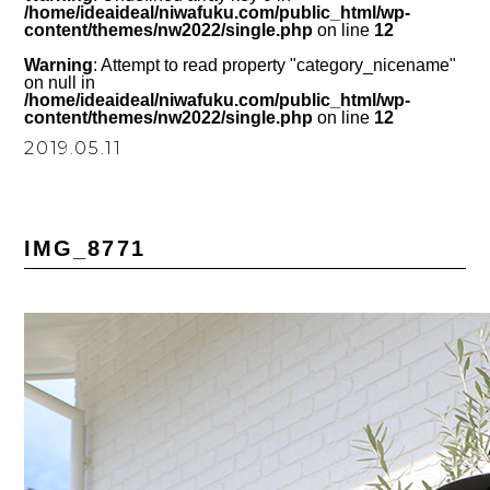
/home/ideaideal/niwafuku.com/public_html/wp-
content/themes/nw2022/single.php
on line
12
Warning
: Attempt to read property "category_nicename"
on null in
/home/ideaideal/niwafuku.com/public_html/wp-
content/themes/nw2022/single.php
on line
12
2019.05.11
IMG_8771