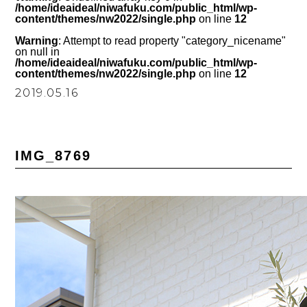
/home/ideaideal/niwafuku.com/public_html/wp-
content/themes/nw2022/single.php
on line
12
Warning
: Attempt to read property "category_nicename"
on null in
/home/ideaideal/niwafuku.com/public_html/wp-
content/themes/nw2022/single.php
on line
12
2019.05.16
IMG_8769