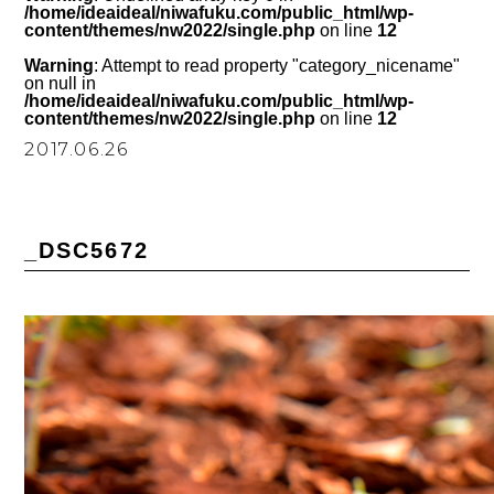
/home/ideaideal/niwafuku.com/public_html/wp-
content/themes/nw2022/single.php
on line
12
Warning
: Attempt to read property "category_nicename"
on null in
/home/ideaideal/niwafuku.com/public_html/wp-
content/themes/nw2022/single.php
on line
12
2017.06.26
_DSC5672